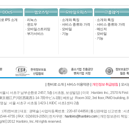
로 IPS 소개
·
리눅스
·
소개와 특징
·
소개와 특징
·
윈도우
·
서비스 종류와 가격
·
서비스 종류와 가격
·
모바일스트리밍
·
모바일
·
메신저
·
부가서비스
·
기능
·
모바일
·
기능
|
한비로 소개
|
서비스 이용약관
|
개인정보 취급방침
|
오시는
서울시 서초구 남부순환로 2457, 5층 (서초동, 보성빌딩) | 미국 : Hanbiro Inc., 2570 N First street
東京都江戸川区西葛西1-14-7田中ビル1階 | 베트남 : Room 302, 3rd floor, PMD building, 85 Hoa
실 : 서울 서초구 서초동 1423-1 KIDC 서초1센타 2층
: (주)한비로 | 대표 : 권택술 | 사업자등록번호 : 220-87-04858 | 통신판매업 신고번호 : 서
1544-4755 | FAX : 02)6919-2050 | 전자우편 :
hanbiro@hanbiro.com
| 개인정보관리 책임 
ghtⓒ2012 Hanbiro, Inc. All rights reserved.