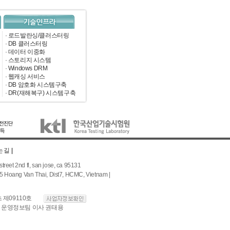
·
로드발란싱/클러스터링
·
DB 클러스터링
·
데이터 이중화
·
스토리지 시스템
·
Windows DRM
·
웹캐싱 서비스
·
DB 암호화 시스템구축
·
DR(재해복구) 시스템구축
 길
|
 2nd fl, san jose, ca 95131
ng Van Thai, Dist7, HCMC, Vietnam |
초 제09110호
: 운영정보팀 이사 권태용